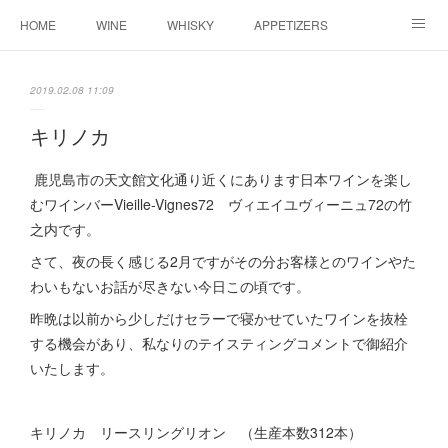
HOME
WINE
WHISKY
APPETIZERS
MASTER
ACCESS
BLOG
2019.02.08 11:09
キリノカ
鹿児島市の天文館文化通り近くにあります日本ワインを楽し
むワインバーVieille-Vignes72 ヴィエイユヴィーニュ72の竹
之内です。
さて、夜の長く感じる2月ですがその分お客様とのワインやた
わいもないお話が尽きない今日この頃です。
昨晩は以前から少しだけセラーで寝かせていたワインを抜栓
する機会があり、私なりのテイスティングコメントで御紹介
いたします。
キリノカ リースリングリオン （生産本数312本）