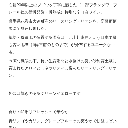
樹齢20年以上のブドウを丁寧に醸した（一部フランソワ・フ
レール社の新樽発酵・樽熟成）特別な辛口白ワイン。
岩手県花巻市大迫町産のリースリング・リオンを、高橋葡萄
園にて醸造しました。
栽培・醸造地の位置する場所は、北上川東岸という日本で最
も古い地層（5億年前のものまで）が分布するユニークな土
地。
冷涼な気候の下、長い生育期間と水捌けの良い砂利質土壌に
育まれたアロマとミネラリティに富んだリースリング・リオ
ン。
外観は輝きのあるグリーンイエローです
香りの印象はフレッシュで華やか
青リンゴやカリン、グレープフルーツの爽やかで甘酸っぱい
香り