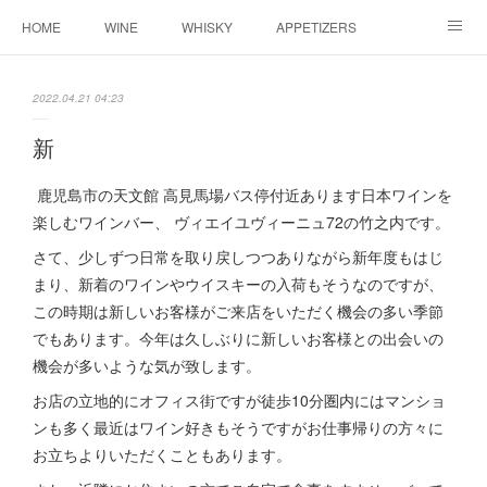
HOME
WINE
WHISKY
APPETIZERS
MASTER
ACCESS
BLOG
2022.04.21 04:23
新
鹿児島市の天文館 高見馬場バス停付近あります日本ワインを
楽しむワインバー、 ヴィエイユヴィーニュ72の竹之内です。
さて、少しずつ日常を取り戻しつつありながら新年度もはじ
まり、新着のワインやウイスキーの入荷もそうなのですが、
この時期は新しいお客様がご来店をいただく機会の多い季節
でもあります。今年は久しぶりに新しいお客様との出会いの
機会が多いような気が致します。
お店の立地的にオフィス街ですが徒歩10分圏内にはマンショ
ンも多く最近はワイン好きもそうですがお仕事帰りの方々に
お立ちよりいただくこともあります。