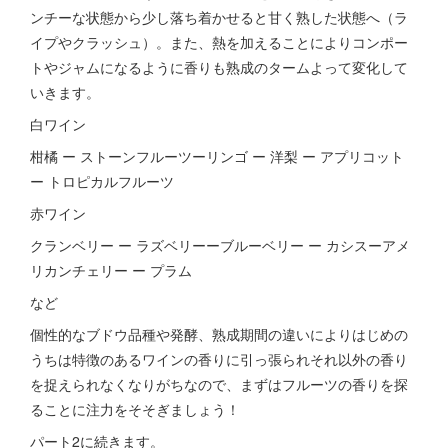
ンチーな状態から少し落ち着かせると甘く熟した状態へ（ラ
イプやクラッシュ）。また、熱を加えることによりコンポー
トやジャムになるように香りも熟成のタームよって変化して
いきます。
白ワイン
柑橘 ー ストーンフルーツーリンゴ ー 洋梨 ー アプリコット
ー トロピカルフルーツ
赤ワイン
クランベリー ー ラズベリーーブルーベリー ー カシスーアメ
リカンチェリー ー プラム
など
個性的なブドウ品種や発酵、熟成期間の違いによりはじめの
うちは特徴のあるワインの香りに引っ張られそれ以外の香り
を捉えられなくなりがちなので、まずはフルーツの香りを探
ることに注力をそそぎましょう！
パート2に続きます。