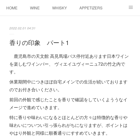
HOME
WINE
WHISKY
APPETIZERS
MASTER
ACCESS
BLOG
2022.02.01 04:31
香りの印象 パート1
鹿児島市の天文館 高見馬場バス停付近あります日本ワイン
を楽しむワインバー、 ヴィエイユヴィーニュ72の竹之内で
す。
休業期間中につきほぼ自宅メインでの生活が続いております
のでお付き合いください。
前回の外観で感じたことを香りで確認をしていくよううなイ
メージで進めていきます。
特に香りや味わいになるとほとんどの方々は特徴的な香りや
味わいについつい引っ張られがちになりますが、ポイントは
やはり外観と同様に順番通りにすすめていきます。