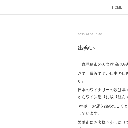
HOME
2020.10.06 10:45
出会い
鹿児島市の天文館 高見馬
さて、最近ですが日中の日
か。
日本のワイナリーの数は年々
からワイン造りに取り組ん
3年前、お店を始めたころ
しています。
繁華街にお客様も少し戻り