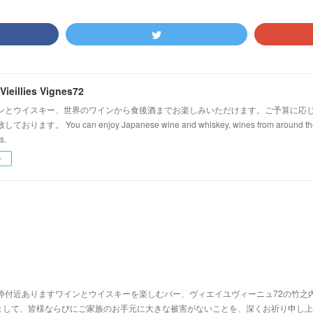
Vieillies Vignes72
ンとウイスキー、世界のワインから食後酒までお楽しみいただけます。ご予算に応
ます。 You can enjoy Japanese wine and whiskey, wines from around the wo
s.
ー
停付近ありますワインとウイスキーを楽しむバー、ヴィエイユヴィーニュ72の竹之
まして、皆様ならびにご家族のお手元に大きな被害がないことを、深くお祈り申し上