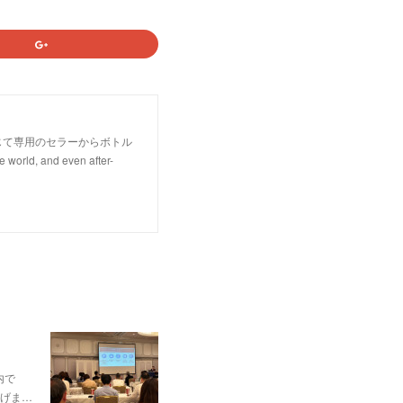
じて専用のセラーからボトル
rld, and even after-
内で
げま…