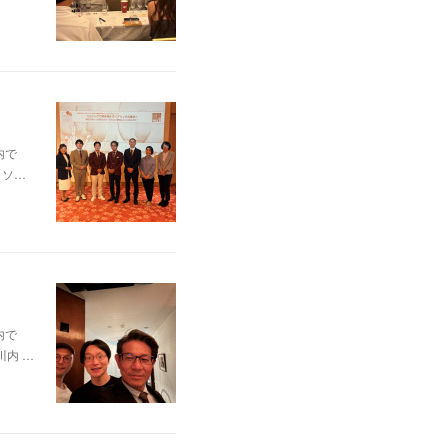
内で
、ソ…
内で
内 …