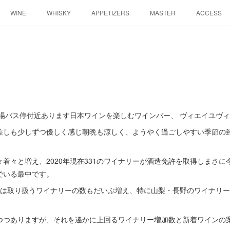
WINE
WHISKY
APPETIZERS
MASTER
ACCESS
場バス停付近あります日本ワインを楽しむワインバー、 ヴィエイユヴィ
差しも少しずつ優しく感じ朝晩も涼しく、ようやく過ごしやすい季節の
着々と増え、2020年現在331のワイナリーが酒造免許を取得しまさ
でいる最中です。
とは取り扱うワイナリーの数もだいぶ増え、特に山梨・長野のワイナリ
つつありますが、それを遙かに上回るワイナリー増加数と新着ワインの