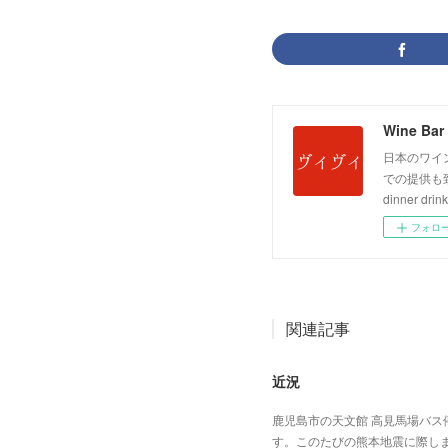
Wine Bar 
日本のワイ
での提供も致しており
dinner drink
フォロ
関連記事
近況
鹿児島市の天文館 高見馬場バス
す。このたびの熊本地震に際し