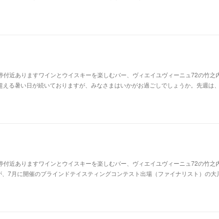
停付近ありますワインとウイスキーを楽しむバー、ヴィエイユヴィーニュ72の竹之
を超える暑い日が続いておりますが、みなさまはいかがお過ごしでしょうか。先週は
停付近ありますワインとウイスキーを楽しむバー、ヴィエイユヴィーニュ72の竹之
が、7月に開催のブラインドテイスティングコンテスト出場（ファイナリスト）の大川