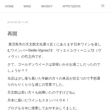
HOME
WINE
WHISKY
APPETIZERS
MASTER
ACCESS
BLOG
2018.05.08 11:05
再開
鹿児島市の天文館文化通り近くにあります日本ワインを楽し
むワインバーVieille-Vignes72 ヴィエイユヴィーニュ72（ヴ
ィヴィ）の竹之内です。
さて、ゴールデンウイークは皆様いかがお過ごしだったので
しょうか？？
当店は少し落ち着いた年齢の方々の来店が目立つので予想通
りのらりくらりな感じの営業でした。
天文館は若い方々も結構いたのですけどね↓
月末に届いたワインもスタンバイＯＫ！
ブログもＧＷに便乗しておやすみしてました。