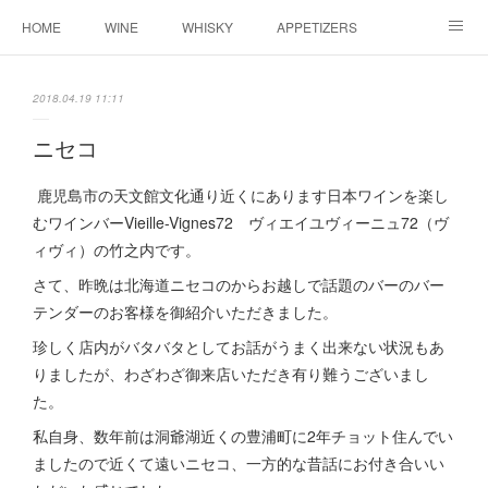
HOME
WINE
WHISKY
APPETIZERS
MASTER
ACCESS
BLOG
2018.04.19 11:11
ニセコ
鹿児島市の天文館文化通り近くにあります日本ワインを楽し
むワインバーVieille-Vignes72 ヴィエイユヴィーニュ72（ヴ
ィヴィ）の竹之内です。
さて、昨晩は北海道ニセコのからお越しで話題のバーのバー
テンダーのお客様を御紹介いただきました。
珍しく店内がバタバタとしてお話がうまく出来ない状況もあ
りましたが、わざわざ御来店いただき有り難うございまし
た。
私自身、数年前は洞爺湖近くの豊浦町に2年チョット住んでい
ましたので近くて遠いニセコ、一方的な昔話にお付き合いい