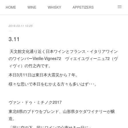
HOME
WINE
WHISKY
APPETIZERS
MASTER
ACCESS
BLOG
2018.03.11 10:25
3.11
天文館文化通り近く日本ワインとフランス・イタリアワイン
のワインバーVieille-Vignes72 ヴィエイユヴィーニュ72（ヴ
ィヴィ）の竹之内です。
本日3月11日は東日本大震災から７年。
様々な思いで本日をむかえる方々も多いはず･･･。
ヴァン・ドゥ・ミチノク2017
東北6県のブドウをブレンド、山形県タケダワイナリーが醸
造。
「同じ空の下、同じワインで心寄せる一日に」