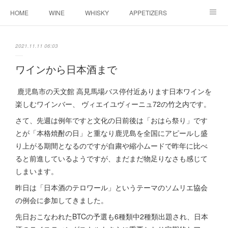
HOME
WINE
WHISKY
APPETIZERS
MASTER
ACCESS
BLOG
2021.11.11 06:03
ワインから日本酒まで
鹿児島市の天文館 高見馬場バス停付近あります日本ワインを
楽しむワインバー、 ヴィエイユヴィーニュ72の竹之内です。
さて、先週は例年ですと文化の日前後は「おはら祭り」です
とが「本格焼酎の日」と重なり鹿児島を全国にアピールし盛
り上がる期間となるのですが自粛や縮小ムードで昨年に比べ
ると前進しているようですが、まだまだ物足りなさも感じて
しまいます。
昨日は「日本酒のテロワール」というテーマのソムリエ協会
の例会に参加してきました。
先日おこなわれたBTCの予選も6種類中2種類出題され、日本