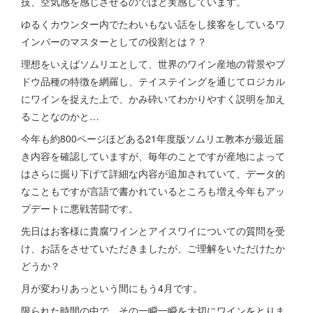
技、空気感を感じさせるのではと実感しています。
ゆるくカウンター内でたわいもない話をし接客をしているワ
インバーのマスターとしての役割とは？？
理想をいえばソムリエとして、世界のワイン産地の背景やブ
ドウ品種の特徴を網羅し、テイステイングを通じてロジカル
にワインを捉えた上で、かみ砕いてわかりやすく説明を加え
ることなのかと…
今年も約800ページほどある21年度版ソムリエ教本が最近届
き内容を確認していますが、毎年のことですが産地によって
はさらに掘り下げて詳細な内容が追加されていて、データ的
なこともですが言語で書かれているところも増え今年もアッ
プデートに悪戦苦闘です。
先日はお客様に貴腐ワインとアイスワイについての質問を受
け、お話をさせていただきましたが、ご理解をいただけたか
どうか？
月が変わりあっという間にもう4月です。
限られた時間の中で、その一瞬一瞬を大切にワインをとりま