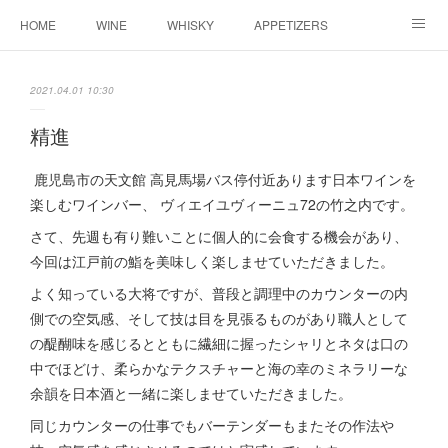
HOME
WINE
WHISKY
APPETIZERS
MASTER
ACCESS
BLOG
2021.04.01 10:30
精進
鹿児島市の天文館 高見馬場バス停付近あります日本ワインを
楽しむワインバー、 ヴィエイユヴィーニュ72の竹之内です。
さて、先週も有り難いことに個人的に会食する機会があり、
今回は江戸前の鮨を美味しく楽しませていただきました。
よく知っている大将ですが、普段と調理中のカウンターの内
側での空気感、そして技は目を見張るものがあり職人として
の醍醐味を感じるとともに繊細に握ったシャリとネタは口の
中でほどけ、柔らかなテクスチャーと海の幸のミネラリーな
余韻を日本酒と一緒に楽しませていただきました。
同じカウンターの仕事でもバーテンダーもまたその作法や