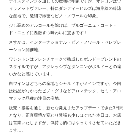
テイスティングを通しての産地の印象ですが、オレゴンはウ
ィラメットヴァレー、特にダンディーヒルズは海岸線の冷涼
な産地で、繊細で緻密なピノ・ノワールな印象。
少し高めのアルコールを除けば、ブルゴーニュ・コート・
ド・ニュイに匹敵すつ味わいに驚きです！
さすがは、インターナショナル・ピノ・ノワール・セレブレ
ーション開催地。
ワシントンはフレンチオークで熟成したボルドーブレンドの
スタイルですが、アグレッシブなタンニンがボルドーとの違
いかなと感じています。
白ワインはどちらの産地もシャルドネがメインですが、今回
は出品がなかったピノ・グリなどアロマテック、セミ・アロ
マテック品種の注目の産地。
販売・接客を通じ、新たな発見またアップデートできた3日間
となり、正直環境が変わり緊張も少しほぐれた本日は、お店
は営業いたしますが、気持ち的にはゆっくりさせていただき
ます…。