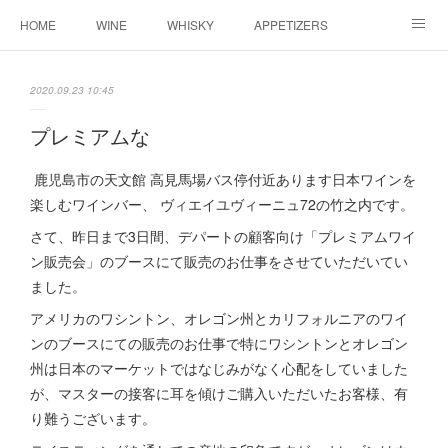
HOME
WINE
WHISKY
APPETIZERS
MASTER
ACCESS
BLOG
2020.09.23 10:45
プレミアムな
鹿児島市の天文館 高見馬場バス停付近あります日本ワインを
楽しむワインバー、 ヴィエイユヴィーニュ72の竹之内です。
さて、昨日まで3日間、デパートの顧客向け「プレミアムワイ
ン販売会」のブースにて販売のお仕事をさせていただいてい
ました。
アメリカのワシントン、オレゴン州とカリフォルニアのワイ
ンのブースにての販売のお仕事で特にワシントンとオレゴン
州は日本のマーケットではなじみがなく心配をしていました
が、マスターの接客に耳を傾けご購入いただいたお客様、有
り難うございます。