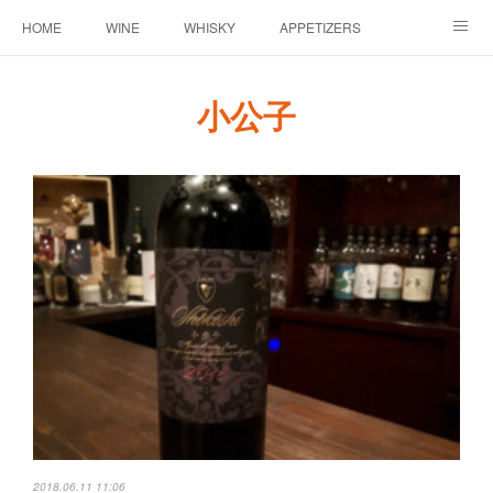
HOME
WINE
WHISKY
APPETIZERS
MASTER
ACCESS
BLOG
小公子
2018.06.11 11:06