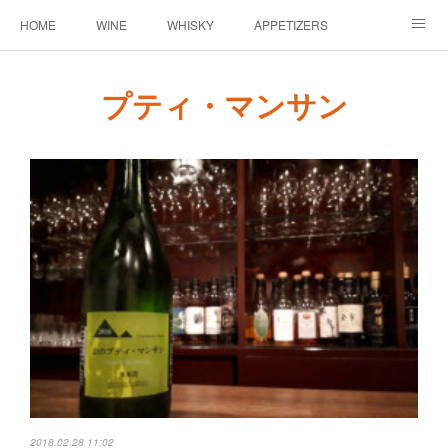
HOME
WINE
WHISKY
APPETIZERS
MASTER
ACCESS
BLOG
プティ・マンサン
2018.02.28 11:02