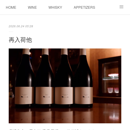
HOME
WINE
WHISKY
APPETIZERS
MASTER
ACCESS
BLOG
2026.06.24 05:28
再入荷他