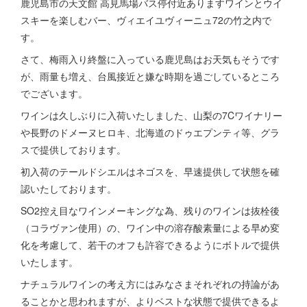
鹿児島市の天文館 高見馬場バス停付近ありますワインとウイ
スキーを楽しむバー、ヴィエイユヴィーニュ72の竹之内で
す。
さて、梅雨入り終盤に入っている鹿児島はお天気もそうです
が、雨量も増え、台風接近と嫌な時期を過ごしているところ
でございます。
ワインは久しぶりに入荷いたしました、山梨の7Cワイナリー
や長野のドメーヌヒロキ、北海道のドゥエプンティ等、グラ
スで提供しております。
初入荷のテールドシエルはネゴスを、早速提供して状態を確
認いたしております。
SO2控え目なワインメーキングな為、残りのワインは抜栓後
（コラヴァン使用）の、ワイン中の溶存酸素量による早め変
化を考慮して、若干のオフも許容できるようにボトルで提供
いたします。
ナチュラルワインの考え方にはみなさまそれぞれの持論があ
ることかと思われますが、よりベストな状態で提供できるよ