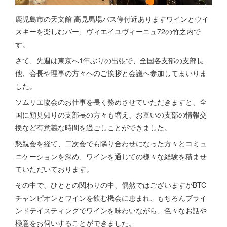
鹿児島市の天文館 高見馬場バス停付近ありますワインとウイ
スキーを楽しむバー、ヴィエイユヴィーニュ72の竹之内で
す。
さて、先週は東京へ1年ぶりの出張で、全国各支部の支部長
他、会長や理事の方々へのご挨拶と会議へ参加してまいりま
した。
ソムリエ協会のお仕事を長く務めさせていただきますと、全
国に顔見知りの支部長の方々も増え、お互いの支部の情報交
換など有意義な時間を過ごしことができました。
懇親会を経て、二次会でも隣り合わせになった方々とコミュ
ニケーションを深め、ワインを通じての様々な経験を積ませ
ていただいております。
その中で、ひととの関わりの中、偶然ではございますがBTC
チャンピオンとワインを飲む機会に恵まれ、もちろんブライ
ンドテイスティングでワインを味わいながら、色々なお話や
極意をお伺いすることができました。