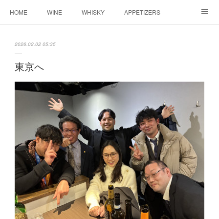
HOME
WINE
WHISKY
APPETIZERS
MASTER
ACCESS
BLOG
2026.02.02 05:35
東京へ