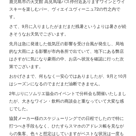
鹿児島市の天文館 高見馬場バス停付近ありますワインとウイ
スキーを楽しむバー、ヴィエイユヴィーニュ72の竹之内で
す。
さて、9月に入りましたがまだまだ残暑というよりは暑さが続
きそうなお天気でございます。
先月は急に発達した低気圧の影響を受け台風が発生し、局地
的な大雨による影響が市内各所で出ていて、地下にある弊店
はさすがに気になり豪雨の中、お店へ状況を確認に行った次
第でございます。
おかげさまで、何もなく一安心ではありましたが、9月と10月
はシーズンになるのでまだまだ油断できません。
2年ぶりにソムリエ協会のイベントで分科会も開催いたしまし
たが、大きなワイン・飲料の商談会と重なっていて大変な感
じでした。
協賛メーカー様のスケジューリングでの日程でしたので特に
打つべき手段もなく、ひたすらスマホのアドレス帳を見なが
らの集客、色々と想定はしていますがベストな状況は一度も