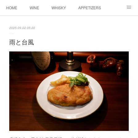
HOME
WINE
WHISKY
APPETIZERS
MASTER
ACCESS
BLOG
2025.09.02 05:22
雨と台風