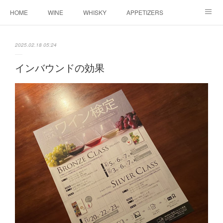
HOME
WINE
WHISKY
APPETIZERS
MASTER
ACCESS
BLOG
2025.02.18 05:24
インバウンドの効果