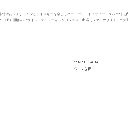
停付近ありますワインとウイスキーを楽しむバー、ヴィエイユヴィーニュ72の竹之
が、7月に開催のブラインドテイスティングコンテスト出場（ファイナリスト）の大川
2024.02.14 06:46
ワインな夜