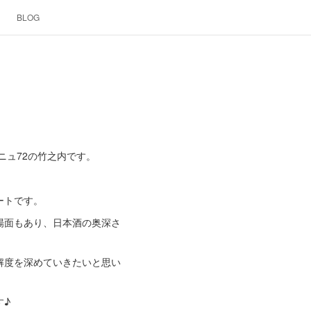
BLOG
ニュ72の竹之内です。
ートです。
場面もあり、日本酒の奥深さ
解度を深めていきたいと思い
す♪