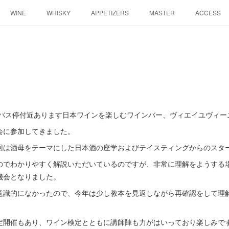
WINE
WHISKY
APPETIZERS
MASTER
ACCESS
場バス停付近あります日本ワインを楽しむワインバー、ヴィエイユヴィー
会に参加してきました。
回は酒母をテーマにした日本酒の座学およびテイスティングからのスタ
のでわかりやすく解説いただいているのですが、非常に理解をようする
機会となりました。
意識的になかったので、今年は少し教本を見返しながら再確認をして理
定開催もあり、ワイン検定とともに講師陣も力がはいっており楽しみで