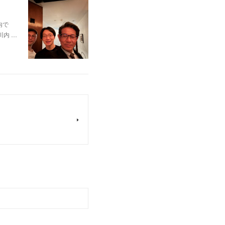
内で
内 …