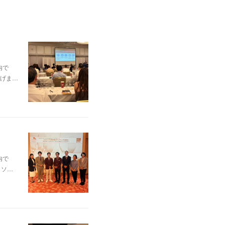
内で
げま…
内で
、ソ…