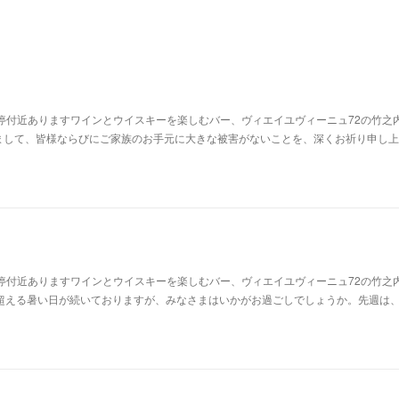
停付近ありますワインとウイスキーを楽しむバー、ヴィエイユヴィーニュ72の竹之
まして、皆様ならびにご家族のお手元に大きな被害がないことを、深くお祈り申し上
停付近ありますワインとウイスキーを楽しむバー、ヴィエイユヴィーニュ72の竹之
を超える暑い日が続いておりますが、みなさまはいかがお過ごしでしょうか。先週は