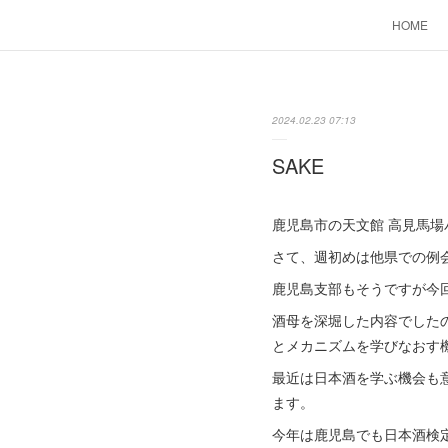
HOME
2024.02.23 07:13
SAKE
鹿児島市の天文館 高見馬
さて、週初めは他県での例
鹿児島支部もそうですが今
酒母を深堀した内容でした
とメカニズムを学びなおす
最近は日本酒を学ぶ機会も
ます。
今年は鹿児島でも日本酒検