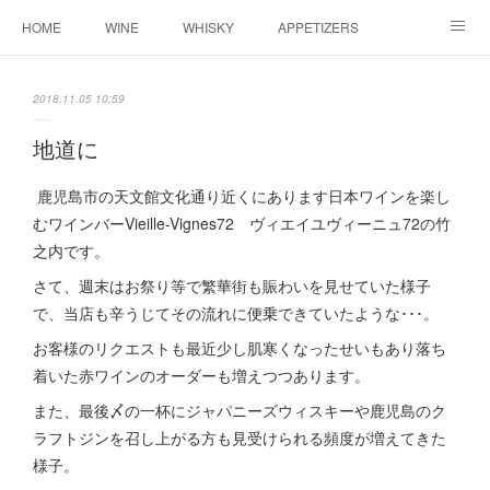
HOME
WINE
WHISKY
APPETIZERS
MASTER
ACCESS
BLOG
2018.11.05 10:59
地道に
鹿児島市の天文館文化通り近くにあります日本ワインを楽し
むワインバーVieille-Vignes72 ヴィエイユヴィーニュ72の竹
之内です。
さて、週末はお祭り等で繁華街も賑わいを見せていた様子
で、当店も辛うじてその流れに便乗できていたような･･･。
お客様のリクエストも最近少し肌寒くなったせいもあり落ち
着いた赤ワインのオーダーも増えつつあります。
また、最後〆の一杯にジャパニーズウィスキーや鹿児島のク
ラフトジンを召し上がる方も見受けられる頻度が増えてきた
様子。