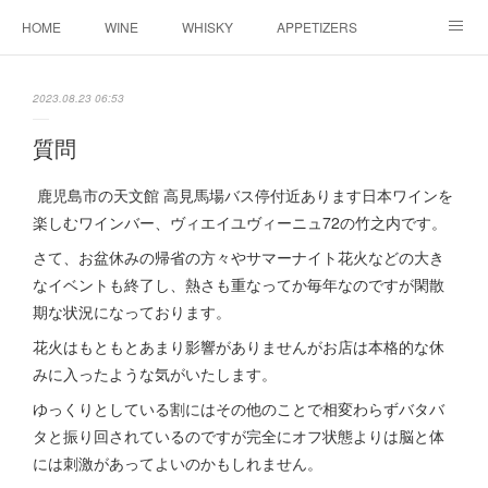
HOME
WINE
WHISKY
APPETIZERS
MASTER
ACCESS
BLOG
2023.08.23 06:53
質問
鹿児島市の天文館 高見馬場バス停付近あります日本ワインを
楽しむワインバー、ヴィエイユヴィーニュ72の竹之内です。
さて、お盆休みの帰省の方々やサマーナイト花火などの大き
なイベントも終了し、熱さも重なってか毎年なのですが閑散
期な状況になっております。
花火はもともとあまり影響がありませんがお店は本格的な休
みに入ったような気がいたします。
ゆっくりとしている割にはその他のことで相変わらずバタバ
タと振り回されているのですが完全にオフ状態よりは脳と体
には刺激があってよいのかもしれません。