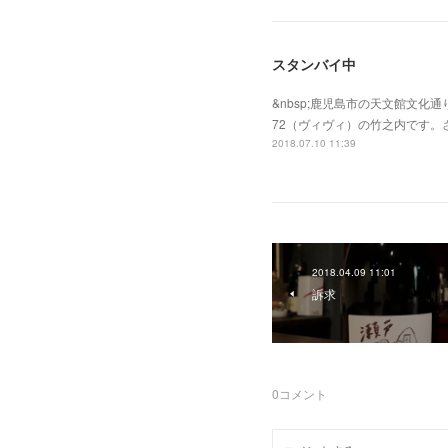
スタンバイ中
&nbsp;鹿児島市の天文館文化通
72（ヴィヴィ）の竹之内です
2018.07.10 11:39
2018.04.09 11:01
訴求
0
コメント