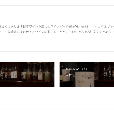
り近くにあります日本ワインを楽しむワインバーVieille-Vignes72 ヴィエイユヴ
。さて、先週末にまた色々とワインの案内をいただいておりそろそろ注文をまとめな
2018.04.05 11:03
衣替え