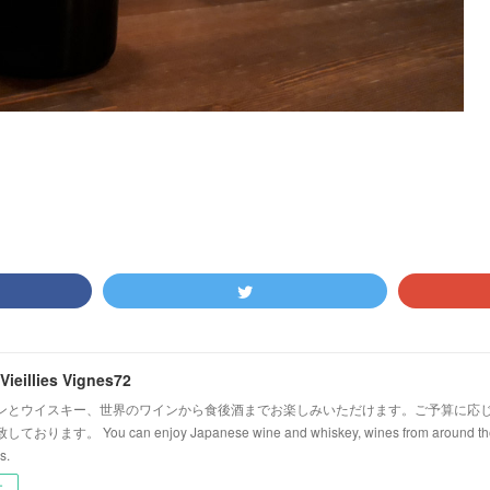
Vieillies Vignes72
ンとウイスキー、世界のワインから食後酒までお楽しみいただけます。ご予算に応
ます。 You can enjoy Japanese wine and whiskey, wines from around the wo
s.
ー