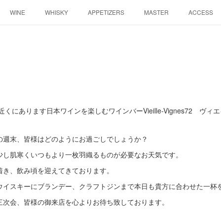
WINE
WHISKY
APPETIZERS
MASTER
ACCESS
にあります日本ワインを楽しむワインバーVieille-Vignes72 ヴィ
の週末、皆様はどのようにお過ごしでしょうか？
少し肌寒くいつもより一枚羽織るものが必要なお天気です。
着き、飲み頃を迎えてきております。
ウイスキーにブランデー、クラフトジンまで本日も貴方に合わせた一杯
三次会、皆様の御来店を心よりお待ち致しております。