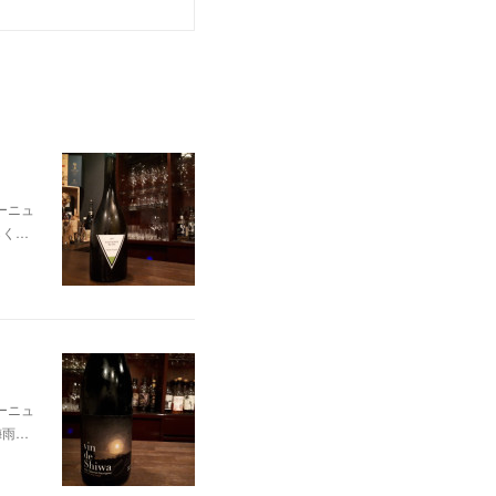
ィーニュ
らく…
ィーニュ
梅雨…