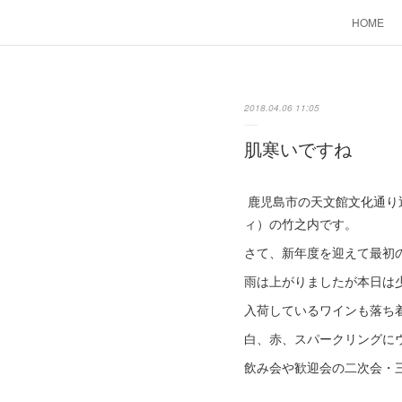
HOME
2018.04.06 11:05
肌寒いですね
鹿児島市の天文館文化通り近く
ィ）の竹之内です。
さて、新年度を迎えて最初
雨は上がりましたが本日は
入荷しているワインも落ち
白、赤、スパークリングに
飲み会や歓迎会の二次会・