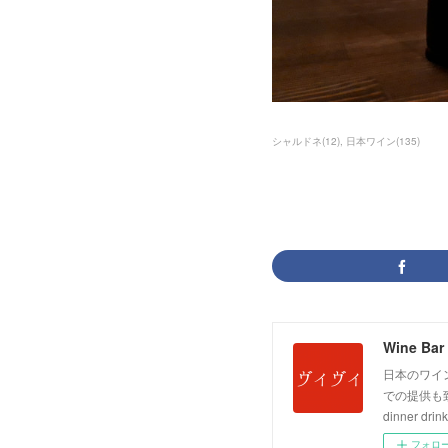
シャルドネ
(
12
)
日本ワイン
(
135
)
Wine Bar 
日本のワイ
での提供も致しており
dinner drink
フォロ