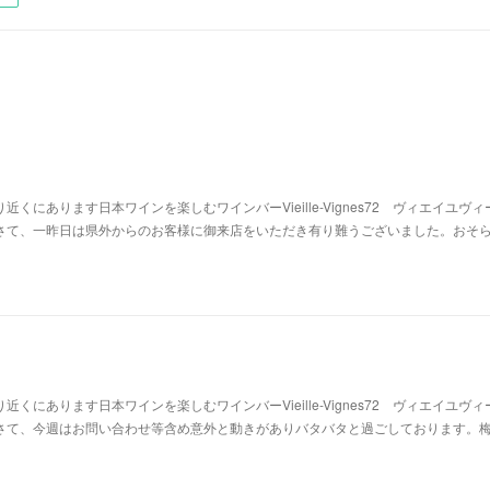
り近くにあります日本ワインを楽しむワインバーVieille-Vignes72 ヴィエイユヴ
。さて、一昨日は県外からのお客様に御来店をいただき有り難うございました。おそ
り近くにあります日本ワインを楽しむワインバーVieille-Vignes72 ヴィエイユヴ
。さて、今週はお問い合わせ等含め意外と動きがありバタバタと過ごしております。