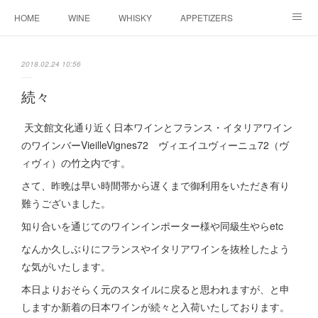
HOME
WINE
WHISKY
APPETIZERS
MASTER
ACCESS
BLOG
2018.02.24 10:56
続々
天文館文化通り近く日本ワインとフランス・イタリアワイン
のワインバーVieilleVignes72 ヴィエイユヴィーニュ72（ヴ
ィヴィ）の竹之内です。
さて、昨晩は早い時間帯から遅くまで御利用をいただき有り
難うございました。
知り合いを通じてのワインインポーター様や同級生やらetc
なんか久しぶりにフランスやイタリアワインを抜栓したよう
な気がいたします。
本日よりおそらく元のスタイルに戻ると思われますが、と申
しますか新着の日本ワインが続々と入荷いたしております。