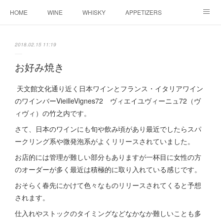
HOME
WINE
WHISKY
APPETIZERS
MASTER
ACCESS
BLOG
2018.02.15 11:19
お好み焼き
天文館文化通り近く日本ワインとフランス・イタリアワイン
のワインバーVieilleVignes72 ヴィエイユヴィーニュ72（ヴ
ィヴィ）の竹之内です。
さて、日本のワインにも旬や飲み頃があり最近でしたらスパ
ークリング系や微発泡系がよくリリースされていました。
お店的には管理が難しい部分もありますが一杯目に女性の方
のオーダーが多く最近は積極的に取り入れている感じです。
おそらく春先にかけて色々なものリリースされてくると予想
されます。
仕入れやストックのタイミングなどなかなか難しいことも多