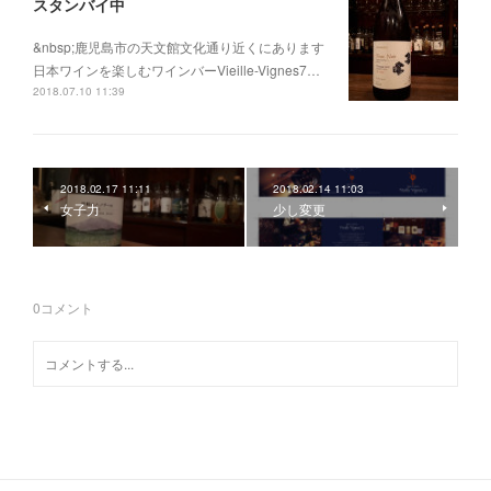
スタンバイ中
&nbsp;鹿児島市の天文館文化通り近くにあります
日本ワインを楽しむワインバーVieille-Vignes7…
2018.07.10 11:39
2018.02.17 11:11
2018.02.14 11:03
女子力
少し変更
0
コメント