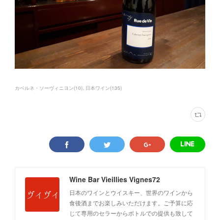
カベルネ・ソーヴィニヨン
(
10
)
日本ワイン
(
135
)
Wine Bar Vieillies Vignes72
日本のワインとウイスキー、世界のワインから
食後酒までお楽しみいただけます。ご予算に応
じて専用のセラーからボトルでの提供も致して