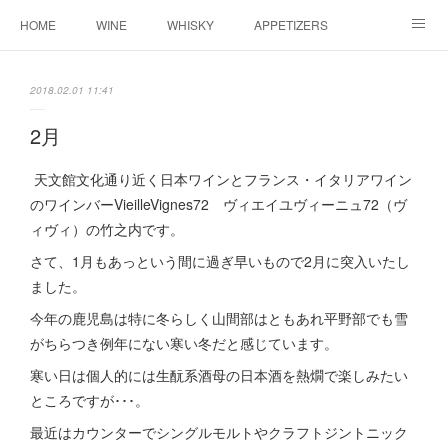
HOME
WINE
WHISKY
APPETIZERS
MASTER
ACCESS
BLOG
2018.02.01 11:41
2月
天文館文化通り近く日本ワインとフランス・イタリアワイン
のワインバーVieilleVignes72 ヴィエイユヴィーニュ72（ヴ
ィヴィ）の竹之内です。
さて、1月もあっという間に過ぎ早いもので2月に突入いたし
ました。
今年の鹿児島は特に冬らしく山間部はともあれ平野部でも雪
がちらつき例年にない寒い冬だと感じています。
寒い日は個人的には生酛系酒母の日本酒を熱燗で楽しみたい
ところですが･･･。
最近はカウンターでシングルモルトやクラフトジントニック