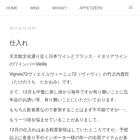
HOME
WINE
WHISKY
APPETIZERS
MASTER
ACCESS
BLOG
2017.12.14 10:52
仕入れ
天文館文化通り近く日本ワインとフランス・イタリアワイン
のワインバーVieille
Vignes72ヴィエイユヴィーニュ72（ヴィヴィ）の竹之内貴臣
（たけのうち たかおみ）です。
さて、12月も中盤に差し掛かり毎年ですが有り難いことに忘
年会のお誘い等、有り難いことにいただいております。
もちろん飲食業なので参加することはまず不可能ですが･･･。
もう一つ頭を悩ませていることがありまして。
12月の仕入れはある程度覚悟はしていたところですが、予想
以上に各造り手やインポーター様の年一の出荷アイテムが多