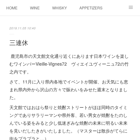
HOME
WINE
WHISKY
APPETIZERS
MASTER
ACCESS
BLOG
2019.11.05 10:40
三連休
鹿児島市の天文館文化通り近くにあります日本ワインを楽し
むワインバーVieille-Vignes72 ヴィエイユヴィーニュ72の竹
之内です。
さて、11月に入り県内各地でイベントが開催、お天気にも恵
まれ県内外から沢山の方々で賑わいをみせた週末となりまし
た。
天文館ではおはら祭りと焼酎ストリートがほほ同時のタイミ
ングでありサラリーマンや県外客、若い男女が焼酎をたのし
んでいる姿をみると少し低迷ぎみな焼酎の未来に明るい未来
を見いだしたきがいたしました。（マスターは散歩がてらに
街をプラプラと…）