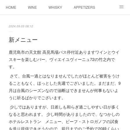
HOME
WINE
WHISKY
APPETIZERS
MASTER
ACCESS
BLOG
2024.09.03 08:12
新メニュー
鹿児島市の天文館 高見馬場バス停付近ありますワインとウイ
スキーを楽しむバー、ヴィエイユヴィーニュ72の竹之内で
す。
さて、台風一過とはなりませんでしたがほとんど被害をうけ
ることもなく、ほっとした先週でございました。まだまだ、9
月は台風のシーズンなので油断はできませんが何事もないよ
うに祈るばかりでございます。
少しではありますが、日差しも和らぎ過ごしやすい日が多く
なると思われます。 少し時間がありましたので、なつかしの
ホテルレストラン メニュー、ビーフ・ストロガノフの試食
を造り提供できそうなので、前日までのご予約で20時くらい