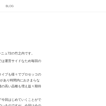
BLOG
ニュ72の竹之内です。
では運営サイドなため毎回の
イン。タイプも様々でプロセッコの
ムがあり時間内におさまらな
価の高い品種も増え益々期待
ず今回はじめていくことがで
でいるのですが、今回は今の