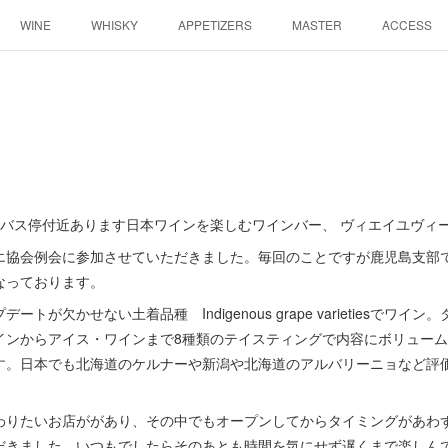
WINE
WHISKY
APPETIZERS
MASTER
ACCESS
バス停付近あります日本ワインを楽しむワインバー、 ヴィエイユヴィー
エ協会例会に参加させていただきました。毎回のことですが鹿児島支部
なっております。
トが欠かせない土着品種 Indigenous grape varietiesでワ
インからアイス・ワインまで8種類のテイスティングで内容にボリュー
す。日本でも北海道のケルナーや新潟や北海道のアルバリーニョなど評
わりたいお店ががあり、その中でもオープンしてからタイミングがあわ
だきました。いつもでしたらそのあとも時間を気にせず遅くまで楽しん