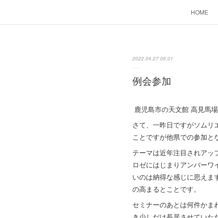
HOME
2022.04.27 06:01
例会参加
鹿児島市の天文館 高見馬場
さて、一昨日ですがソムリ
ことですが他県での参加と
テーマは近年注目されアップデー
ロゼにはじまりアンバーワ
いのは納得な感じに思えま
の高まるとことです。
セミナーのあとは何件かま
き少しだけ長居させていた