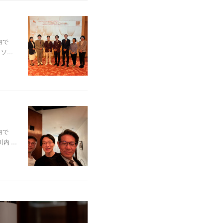
内で
、ソ…
内で
内 …