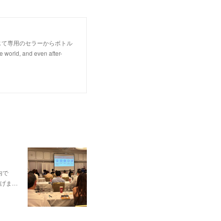
じて専用のセラーからボトル
rld, and even after-
内で
げま…